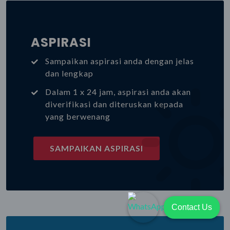
ASPIRASI
Sampaikan aspirasi anda dengan jelas
dan lengkap
Dalam 1 x 24 jam, aspirasi anda akan
diverifikasi dan diteruskan kepada
yang berwenang
SAMPAIKAN ASPIRASI
Contact Us