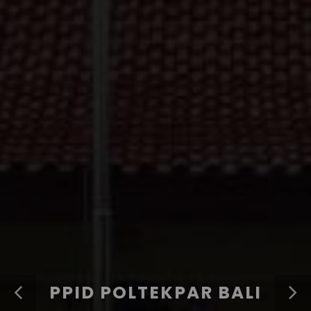
PPID POLTEKPAR BALI