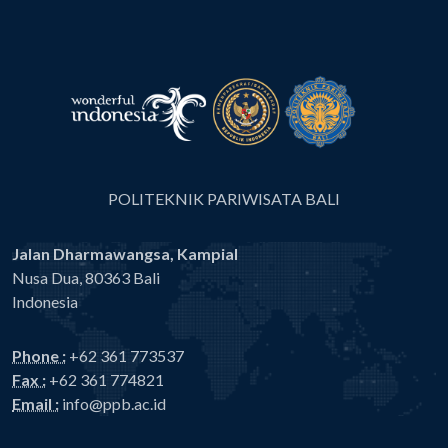
POLITEKNIK PARIWISATA BALI
Jalan Dharmawangsa, Kampial
Nusa Dua, 80363 Bali
Indonesia
Phone :
+62 361 773537
Fax :
+62 361 774821
Email :
info@ppb.ac.id