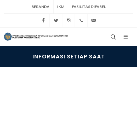
BERANDA
IKM
FASILITAS DIFABEL
Politeknik Pariwisata Bali
Poltekpar Bali
Poltekparbali
+62 361 773537
info@ppb.ac.id
INFORMASI SETIAP SAAT