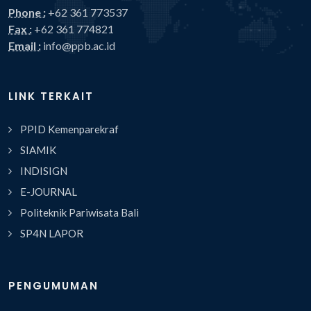
Phone :
+62 361 773537
Fax :
+62 361 774821
Email :
info@ppb.ac.id
LINK TERKAIT
PPID Kemenparekraf
SIAMIK
INDISIGN
E-JOURNAL
Politeknik Pariwisata Bali
SP4N LAPOR
PENGUMUMAN