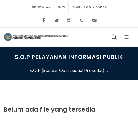
BERANDA
IKM
FASILITAS DIFABEL
Politeknik Pariwisata Bali
Poltekpar Bali
Poltekparbali
+62 361 773537
info@ppb.ac.id
S.O.P PELAYANAN INFORMASI PUBLIK
S.O.P (Standar Operasional Prosedur)→
Belum ada file yang tersedia